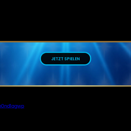
JETZT SPIELEN
0nd1agwp