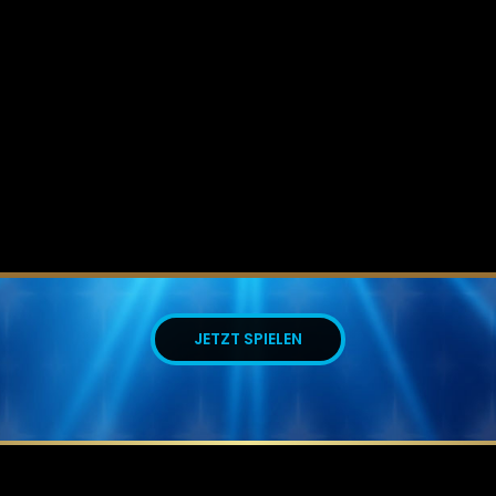
JETZT SPIELEN