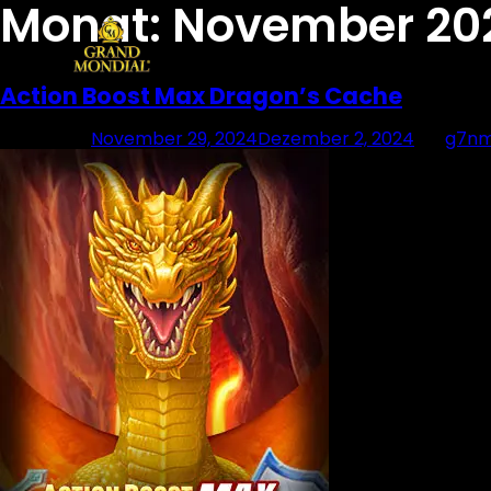
Monat:
November 20
Action Boost Max Dragon’s Cache
Posted on
November 29, 2024
Dezember 2, 2024
by
g7nm