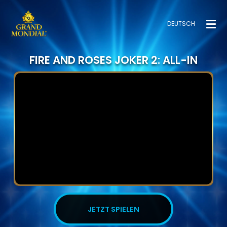
DEUTSCH
FIRE AND ROSES JOKER 2: ALL-IN
JETZT SPIELEN