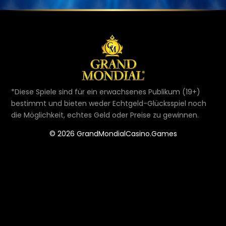
*Diese Spiele sind für ein erwachsenes Publikum (19+)
bestimmt und bieten weder Echtgeld-Glücksspiel noch
die Möglichkeit, echtes Geld oder Preise zu gewinnen.
© 2026 GrandMondialCasino.Games