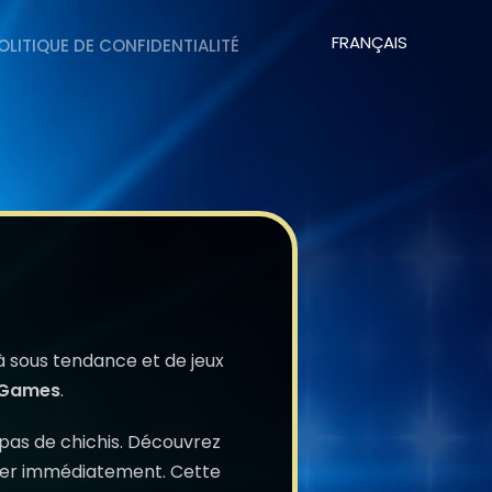
FRANÇAIS
OLITIQUE DE CONFIDENTIALITÉ
à sous tendance et de jeux
.Games
.
 pas de chichis. Découvrez
ouer immédiatement. Cette