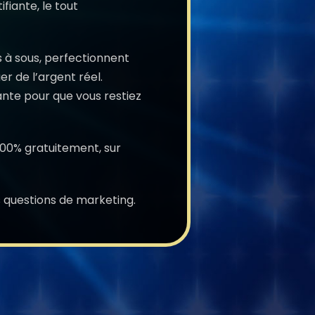
fiante, le tout
s à sous, perfectionnent
er de l’argent réel.
nte pour que vous restiez
100% gratuitement, sur
 questions de marketing.