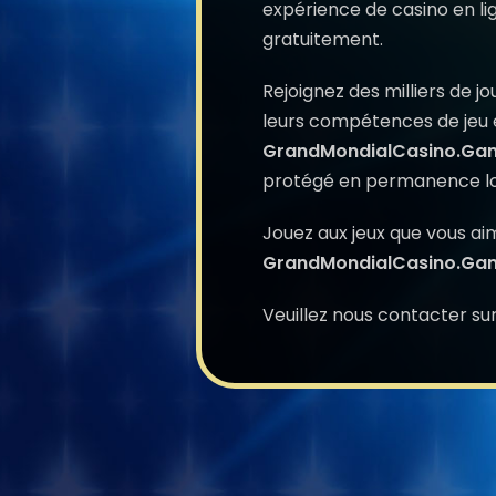
expérience de casino en lig
gratuitement.
Rejoignez des milliers de 
leurs compétences de jeu et
GrandMondialCasino.Ga
protégé en permanence lor
Jouez aux jeux que vous ai
GrandMondialCasino.Ga
Veuillez nous contacter su