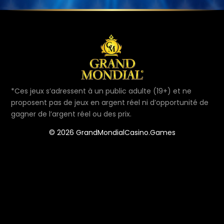
*Ces jeux s’adressent à un public adulte (19+) et ne
proposent pas de jeux en argent réel ni d’opportunité de
gagner de l’argent réel ou des prix.
© 2026 GrandMondialCasino.Games